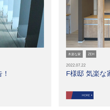
木楽な家
ZEH
2022.07.22
告！
F様邸 気楽
MORE