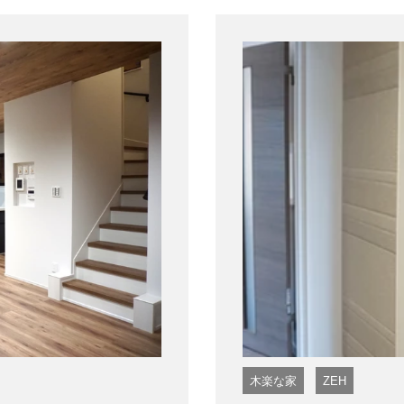
木楽な家
ZEH