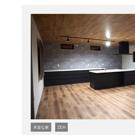
木楽な家
ZEH