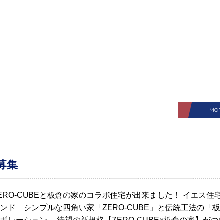
MO
募集
ERO-CUBEと板倉の家のコラボ住宅が出来ました！ イエス住
ンド シンプルな四角い家「ZERO-CUBE」と伝統工法の「
ボレーション。 待望の新規格【ZERO-CUBE×板倉の家】がつ