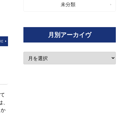
未分類
月別アーカイヴ
RE
て
は、
らか