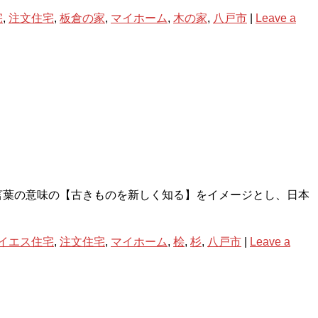
宅
,
注文住宅
,
板倉の家
,
マイホーム
,
木の家
,
八戸市
|
Leave a
言葉の意味の【古きものを新しく知る】をイメージとし、日本
イエス住宅
,
注文住宅
,
マイホーム
,
桧
,
杉
,
八戸市
|
Leave a