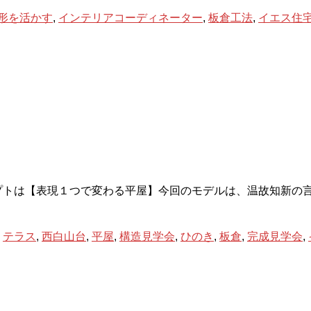
形を活かす
,
インテリアコーディネーター
,
板倉工法
,
イエス住
プトは【表現１つで変わる平屋】今回のモデルは、温故知新の
,
テラス
,
西白山台
,
平屋
,
構造見学会
,
ひのき
,
板倉
,
完成見学会
,