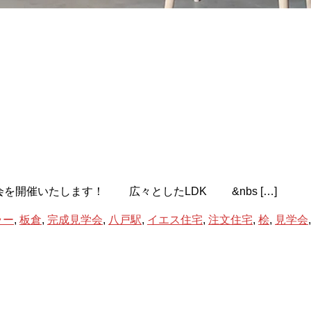
会を開催いたします！ 広々としたLDK &nbs […]
ラー
,
板倉
,
完成見学会
,
八戸駅
,
イエス住宅
,
注文住宅
,
桧
,
見学会