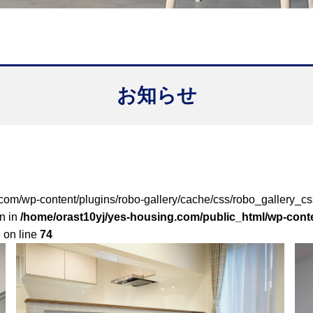
お知らせ
g.com/wp-content/plugins/robo-gallery/cache/css/robo_gallery_
n in
/home/orast10yj/yes-housing.com/public_html/wp-conte
p
on line
74