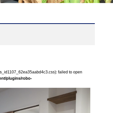
css_id1107_62ea35aabd4c3.css): failed to open
nt/plugins/robo-