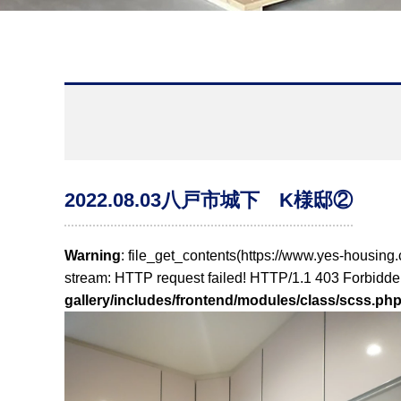
2022.08.03
八戸市城下 K様邸②
Warning
: file_get_contents(https://www.yes-housin
stream: HTTP request failed! HTTP/1.1 403 Forbidde
gallery/includes/frontend/modules/class/scss.ph