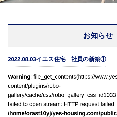
お知らせ
2022.08.03
イエス住宅 社員の新築①
Warning
: file_get_contents(https://www.y
content/plugins/robo-
gallery/cache/css/robo_gallery_css_id103
failed to open stream: HTTP request failed
/home/orast10yj/yes-housing.com/publi